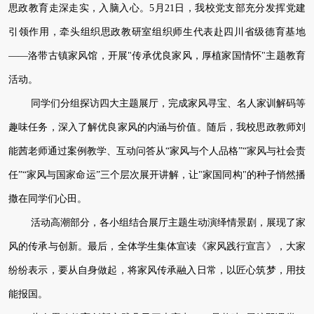
思政教育走深走实，入脑入心。5月21日，我校党支部充分发挥党建
引领作用，牵头组织思政教研室组织师生代表赴四川省级德育基地
——洛带古镇家风馆，开展"传承优良家风，厚植家国情怀"主题教育
活动。
同学们分组探访四大主题展厅，完成家风寻宝、名人家训解码等
趣味任务，深入了解优良家风的内涵与价值。随后，我校思政教师刘
能茜老师通过案例教学、互动问答从“家风与个人品格”“家风与社会责
任”“家风与国家命运”三个层次展开讲解，让"家国同构"的种子悄然播
撒在同学们心田。
活动高潮部分，各小组结合展厅主题生动演绎情景剧，展现了家
风的传承与创新。最后，全体学生集体宣读《家风践行宣言》，大家
纷纷表示，要从自身做起，将家风传承融入日常，以匠心筑梦，用技
能报国。