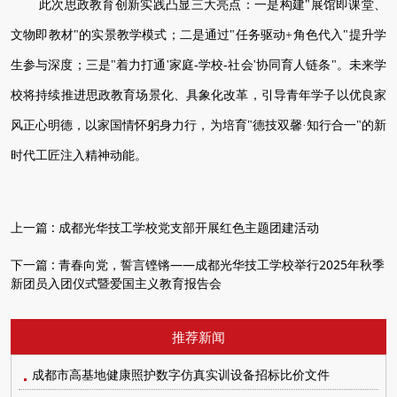
此次思政教育创新实践凸显三大亮点：一是构建"展馆即课堂、
文物即教材"的实景教学模式；二是通过"任务驱动+角色代入"提升学
生参与深度；三是"着力打通'家庭-学校-社会'协同育人链条"。未来学
校将持续推进思政教育场景化、具象化改革，引导青年学子以优良家
风正心明德，以家国情怀躬身力行，为培育"德技双馨·知行合一"的新
时代工匠注入精神动能。
上一篇 :
成都光华技工学校党支部开展红色主题团建活动
下一篇 :
青春向党，誓言铿锵——成都光华技工学校举行2025年秋季
新团员入团仪式暨爱国主义教育报告会
推荐新闻
成都市高基地健康照护数字仿真实训设备招标比价文件