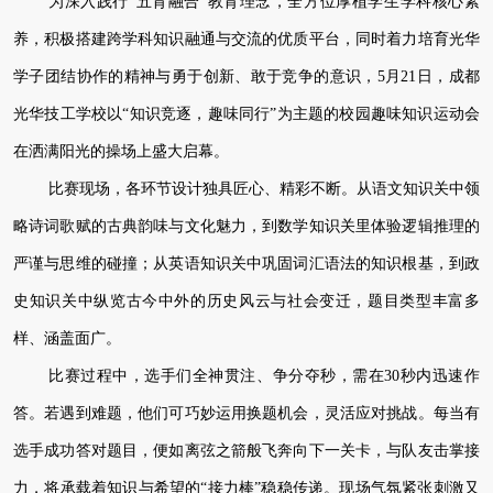
为深入践行“五育融合”教育理念，全方位厚植学生学科核心素
养，积极搭建跨学科知识融通与交流的优质平台，同时着力培育光华
学子团结协作的精神与勇于创新、敢于竞争的意识，5月21日，成都
光华技工学校以“知识竞逐，趣味同行”为主题的校园趣味知识运动会
在洒满阳光的操场上盛大启幕。
比赛现场，各环节设计独具匠心、精彩不断。从语文知识关中领
略诗词歌赋的古典韵味与文化魅力，到数学知识关里体验逻辑推理的
严谨与思维的碰撞；从英语知识关中巩固词汇语法的知识根基，到政
史知识关中纵览古今中外的历史风云与社会变迁，题目类型丰富多
样、涵盖面广。
比赛过程中，选手们全神贯注、争分夺秒，需在30秒内迅速作
答。若遇到难题，他们可巧妙运用换题机会，灵活应对挑战。每当有
选手成功答对题目，便如离弦之箭般飞奔向下一关卡，与队友击掌接
力，将承载着知识与希望的“接力棒”稳稳传递。现场气氛紧张刺激又